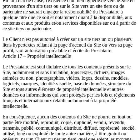
En tout état de cause, l'existence d'un lien hypertexte vers le Site en
provenance d'un site tiers ou sur le Site vers un site tiers ou de
partenaire ne saurait engager la responsabilité du Prestataire à
quelque titre que ce soit et notamment quant à la disponibilité, aux
contenus et aux produits et/ou services disponibles sur ou à partir de
ce site tiers ou partenaire.
Le Client n'est pas autorisé à créer sur un site tiers un ou plusieurs
liens hypertextes reliant à la page d'accueil du Site ou vers sa page
profil, sauf autorisation préalable et écrite du Prestataire.
Article 17 – Propriété intellectuelle
Le Prestataire est seul titulaire de tous les contenus présents sur le
Site, notamment et sans limitation, tous textes, fichiers, images
animées ou non, photographies, vidéos, logos, dessins, modèles,
logiciels, marques, identité visuelle, base de données, structure du
Site et tous autres éléments de propriété intellectuelle et autres
données ou informations qui sont protégés par les lois et règlements
français et internationaux relatifs notamment à la propriété
intellectuelle.
En conséquence, aucun des contenus du Site ne pourra en tout ou
partie être modifié, reproduit, copié, dupliqué, vendu, revendu,
transmis, publié, communiqué, distribué, diffusé, représenté, stocké,
utilisé, loué ou exploité de toute autre manière, à titre gratuit ou
onéreux, par un Client ou par un tiers, quel que soient les moyens