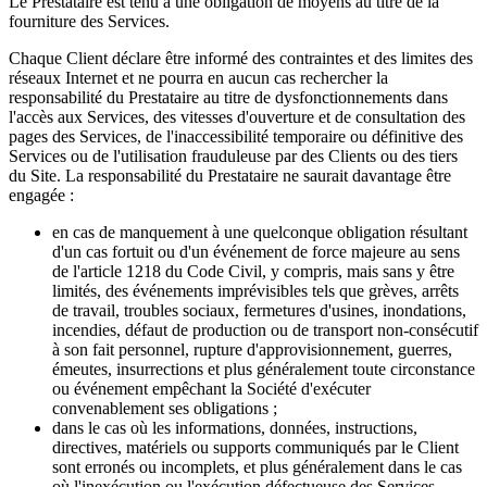
Le Prestataire est tenu à une obligation de moyens au titre de la
fourniture des Services.
Chaque Client déclare être informé des contraintes et des limites des
réseaux Internet et ne pourra en aucun cas rechercher la
responsabilité du Prestataire au titre de dysfonctionnements dans
l'accès aux Services, des vitesses d'ouverture et de consultation des
pages des Services, de l'inaccessibilité temporaire ou définitive des
Services ou de l'utilisation frauduleuse par des Clients ou des tiers
du Site. La responsabilité du Prestataire ne saurait davantage être
engagée :
en cas de manquement à une quelconque obligation résultant
d'un cas fortuit ou d'un événement de force majeure au sens
de l'article 1218 du Code Civil, y compris, mais sans y être
limités, des événements imprévisibles tels que grèves, arrêts
de travail, troubles sociaux, fermetures d'usines, inondations,
incendies, défaut de production ou de transport non-consécutif
à son fait personnel, rupture d'approvisionnement, guerres,
émeutes, insurrections et plus généralement toute circonstance
ou événement empêchant la Société d'exécuter
convenablement ses obligations ;
dans le cas où les informations, données, instructions,
directives, matériels ou supports communiqués par le Client
sont erronés ou incomplets, et plus généralement dans le cas
où l'inexécution ou l'exécution défectueuse des Services