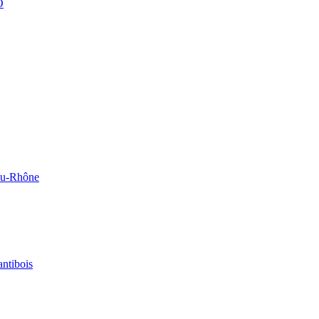
O
-du-Rhône
antibois