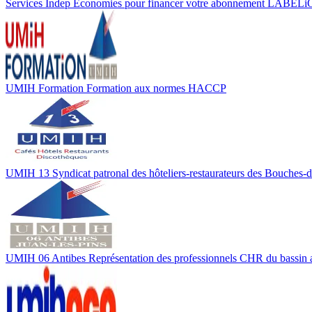
Services Indep
Économies pour financer votre abonnement LABELi
UMIH Formation
Formation aux normes HACCP
UMIH 13
Syndicat patronal des hôteliers-restaurateurs des Bouches
UMIH 06 Antibes
Représentation des professionnels CHR du bassin 